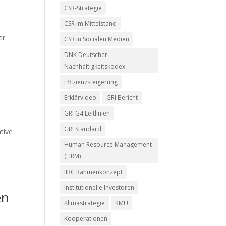
CSR-Strategie
CSR im Mittelstand
er
CSR in Socialen Medien
DNK Deutscher
Nachhaltigkeitskodex
Effizienzsteigerung
Erklärvideo
GRI Bericht
GRI G4 Leitlinien
GRI Standard
tive
Human Resource Management
(HRM)
IIRC Rahmenkonzept
Institutionelle Investoren
en
Klimastrategie
KMU
Kooperationen