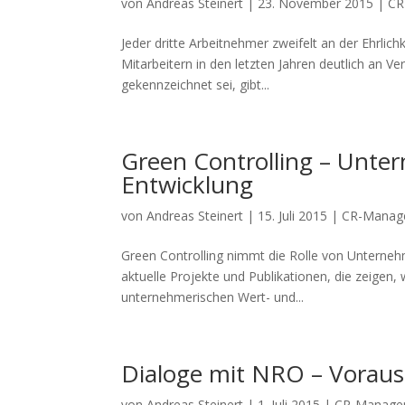
von
Andreas Steinert
|
23. November 2015
|
CR
Jeder dritte Arbeitnehmer zweifelt an der Ehrl
Mitarbeitern in den letzten Jahren deutlich an V
gekennzeichnet sei, gibt...
Green Controlling – Unte
Entwicklung
von
Andreas Steinert
|
15. Juli 2015
|
CR-Manag
Green Controlling nimmt die Rolle von Unternehm
aktuelle Projekte und Publikationen, die zeigen, 
unternehmerischen Wert- und...
Dialoge mit NRO – Voraus
von
Andreas Steinert
|
1. Juli 2015
|
CR-Manage