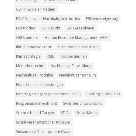
CSR in Socialen Medien
DNK Deutscher Nachhaltigkeitskodex
Effizienzsteigerung
Erklärvideo
GRI Bericht
GRI G4 Leitlinien
GRI Standard
Human Resource Management (HRM)
IIRC Rahmenkonzept
Institutionelle Investoren
Klimastrategie
KMU
Kooperationen
Menschenrechte
Nachhaltige Entwicklung
Nachhaltige Produkte
Nachhaltiger Konsum
Nicht-finanzielle Leistungen
Nichtregierungsorganisationen (NRO)
Ranking Global 100
Responsible Investment
SASB Berichtsstandard
Science-based Targets
SDGs
Social Media
Sozial verantwortlicher Konsum
Sustainable Development Goals