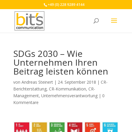
+49 (0) 228 9289 4144
SDGs 2030 – Wie
Unternehmen Ihren
Beitrag leisten können
von
Andreas Steinert
|
24. September 2018
|
CR-
Berichterstattung
,
CR-Kommunikation
,
CR-
Management
,
Unternehmensverantwortung
|
0
Kommentare