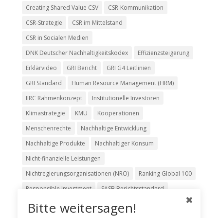
Creating Shared Value CSV
CSR-Kommunikation
CSR-Strategie
CSR im Mittelstand
CSR in Socialen Medien
DNK Deutscher Nachhaltigkeitskodex
Effizienzsteigerung
Erklärvideo
GRI Bericht
GRI G4 Leitlinien
GRI Standard
Human Resource Management (HRM)
IIRC Rahmenkonzept
Institutionelle Investoren
Klimastrategie
KMU
Kooperationen
Menschenrechte
Nachhaltige Entwicklung
Nachhaltige Produkte
Nachhaltiger Konsum
Nicht-finanzielle Leistungen
Nichtregierungsorganisationen (NRO)
Ranking Global 100
Responsible Investment
SASB Berichtsstandard
Bitte weitersagen!
Science-based Targets
SDGs
Social Media