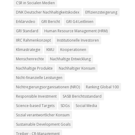
CSR in Socialen Medien
DNK Deutscher Nachhaltigkeitskodex
Effizienzsteigerung
Erklärvideo
GRI Bericht
GRI G4 Leitlinien
GRI Standard
Human Resource Management (HRM)
IIRC Rahmenkonzept
Institutionelle Investoren
Klimastrategie
KMU
Kooperationen
Menschenrechte
Nachhaltige Entwicklung
Nachhaltige Produkte
Nachhaltiger Konsum
Nicht-finanzielle Leistungen
Nichtregierungsorganisationen (NRO)
Ranking Global 100
Responsible Investment
SASB Berichtsstandard
Science-based Targets
SDGs
Social Media
Sozial verantwortlicher Konsum
Sustainable Development Goals
Treiber - CR-Management