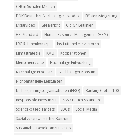
CSR in Socialen Medien
DNK Deutscher Nachhaltigkeitskodex
Effizienzsteigerung
Erklärvideo
GRI Bericht
GRI G4 Leitlinien
GRI Standard
Human Resource Management (HRM)
IIRC Rahmenkonzept
Institutionelle Investoren
Klimastrategie
KMU
Kooperationen
Menschenrechte
Nachhaltige Entwicklung
Nachhaltige Produkte
Nachhaltiger Konsum
Nicht-finanzielle Leistungen
Nichtregierungsorganisationen (NRO)
Ranking Global 100
Responsible Investment
SASB Berichtsstandard
Science-based Targets
SDGs
Social Media
Sozial verantwortlicher Konsum
Sustainable Development Goals