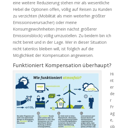
eine weitere Reduzierung stehen mir als wesentliche
Hebel die Optionen offen, völlig auf Reisen zu Kunden
zu verzichten (Mobilität als mein weiterhin größter
Emissionsverursacher) oder meine
Konsumgewohnheiten (mein nächst größerer
Emissionsblock) völlig umzustellen. Zu beidem bin ich
nicht bereit und in der Lage. Wer in dieser Situation
nicht tatenlos bleiben will, ist folglich auf die
Möglichkeit der Kompensation angewiesen.
Funktioniert Kompensation überhaupt?
Hi
nt
er
de
r
Fr
ag
e,
ob