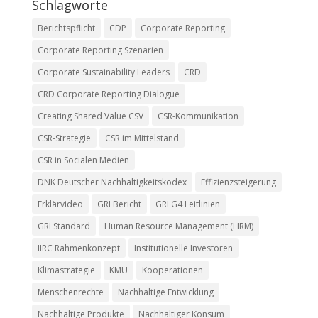
Schlagworte
Berichtspflicht
CDP
Corporate Reporting
Corporate Reporting Szenarien
Corporate Sustainability Leaders
CRD
CRD Corporate Reporting Dialogue
Creating Shared Value CSV
CSR-Kommunikation
CSR-Strategie
CSR im Mittelstand
CSR in Socialen Medien
DNK Deutscher Nachhaltigkeitskodex
Effizienzsteigerung
Erklärvideo
GRI Bericht
GRI G4 Leitlinien
GRI Standard
Human Resource Management (HRM)
IIRC Rahmenkonzept
Institutionelle Investoren
Klimastrategie
KMU
Kooperationen
Menschenrechte
Nachhaltige Entwicklung
Nachhaltige Produkte
Nachhaltiger Konsum