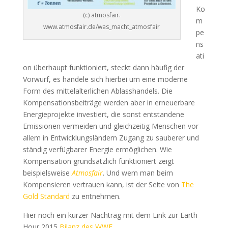
Ko
(c) atmosfair.
m
www.atmosfair.de/was_macht_atmosfair
pe
ns
ati
on überhaupt funktioniert, steckt dann häufig der
Vorwurf, es handele sich hierbei um eine moderne
Form des mittelalterlichen Ablasshandels. Die
Kompensationsbeiträge werden aber in erneuerbare
Energieprojekte investiert, die sonst entstandene
Emissionen vermeiden und gleichzeitig Menschen vor
allem in Entwicklungsländern Zugang zu sauberer und
ständig verfügbarer Energie ermöglichen. Wie
Kompensation grundsätzlich funktioniert zeigt
beispielsweise
Atmosfair
. Und wem man beim
Kompensieren vertrauen kann, ist der Seite von
The
Gold Standard
zu entnehmen.
Hier noch ein kurzer Nachtrag mit dem Link zur Earth
Hour 2015
Bilanz des WWF.