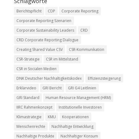
Schlagworte
Berichtspflicht
CDP
Corporate Reporting
Corporate Reporting Szenarien
Corporate Sustainability Leaders
CRD
CRD Corporate Reporting Dialogue
Creating Shared Value CSV
CSR-Kommunikation
CSR-Strategie
CSR im Mittelstand
CSR in Socialen Medien
DNK Deutscher Nachhaltigkeitskodex
Effizienzsteigerung
Erklärvideo
GRI Bericht
GRI G4 Leitlinien
GRI Standard
Human Resource Management (HRM)
IIRC Rahmenkonzept
Institutionelle Investoren
Klimastrategie
KMU
Kooperationen
Menschenrechte
Nachhaltige Entwicklung
Nachhaltige Produkte
Nachhaltiger Konsum