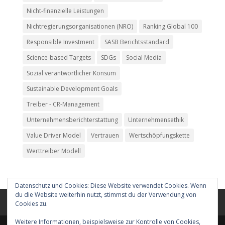
Nicht-finanzielle Leistungen
Nichtregierungsorganisationen (NRO)
Ranking Global 100
Responsible Investment
SASB Berichtsstandard
Science-based Targets
SDGs
Social Media
Sozial verantwortlicher Konsum
Sustainable Development Goals
Treiber - CR-Management
Unternehmensberichterstattung
Unternehmensethik
Value Driver Model
Vertrauen
Wertschöpfungskette
Werttreiber Modell
Datenschutz und Cookies: Diese Website verwendet Cookies. Wenn
du die Website weiterhin nutzt, stimmst du der Verwendung von
Kontakt
Datenschutzerklärung
Impressum
Cookies zu.
Weitere Informationen, beispielsweise zur Kontrolle von Cookies,