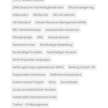
DNK Deutscher Nachhaltigkeitskodex
Effizienzsteigerung
Erklärvideo
GRI Bericht
GRI G4 Leitlinien
GRI Standard
Human Resource Management (HRM)
IIRC Rahmenkonzept
Institutionelle Investoren
Klimastrategie
KMU
Kooperationen
Menschenrechte
Nachhaltige Entwicklung
Nachhaltige Produkte
Nachhaltiger Konsum
Nicht-finanzielle Leistungen
Nichtregierungsorganisationen (NRO)
Ranking Global 100
Responsible Investment
SASB Berichtsstandard
Science-based Targets
SDGs
Social Media
Sozial verantwortlicher Konsum
Sustainable Development Goals
Treiber - CR-Management