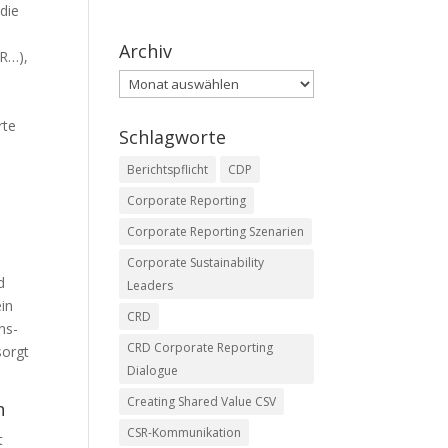
 die
Archiv
SR…),
Archiv
rte
Schlagworte
Berichtspflicht
CDP
Corporate Reporting
Corporate Reporting Szenarien
Corporate Sustainability
d
Leaders
in
CRD
ns-
CRD Corporate Reporting
sorgt
Dialogue
Creating Shared Value CSV
n
CSR-Kommunikation
t