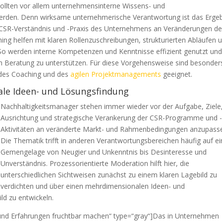
llten vor allem unternehmensinterne Wissens- und
werden. Denn wirksame unternehmerische Verantwortung ist das Erge
 CSR-Verständnis und -Praxis des Unternehmens an Veränderungen d
ng helfen mit klaren Rollenzuschreibungen, strukturierten Abläufen 
. So werden interne Kompetenzen und Kenntnisse effizient genutzt un
rch Beratung zu unterstützen. Für diese Vorgehensweise sind besonder
 des Coaching und des
agilen Projektmanagements
geeignet.
le Ideen- und Lösungsfindung
Nachhaltigkeitsmanager stehen immer wieder vor der Aufgabe, Ziele
Ausrichtung und strategische Verankerung der CSR-Programme und 
Aktivitäten an veränderte Markt- und Rahmenbedingungen anzupass
Die Thematik trifft in anderen Verantwortungsbereichen häufig auf e
Gemengelage von Neugier und Unkenntnis bis Desinteresse und
Unverständnis. Prozessorientierte Moderation hilft hier, die
unterschiedlichen Sichtweisen zunächst zu einem klaren Lagebild zu
verdichten und über einen mehrdimensionalen Ideen- und
d zu entwickeln.
n und Erfahrungen fruchtbar machen“ type=“gray“]Das in Unternehmen