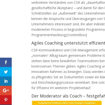
verbreitete Verständnis von CSR als „dauerhafter (
gesellschaftliche Akzeptanz – und damit für den 
Schnittstellen zur „Außenwelt“ des Unternehme
kennen die Ansprüche und Überzeugungen von Sta
Unternehmens interessiert sind, ihn aber indirek
moderierten Prozess in begründete Programmschw
Programmentwicklung.[/contentbox]
Agiles Coaching unterstützt effizi
CSR-Kommunikation und CSR-Management erford
„normalen“ Alltag kaum gemeinsam Probleme lös
stehen dann keine bewährten Teamroutinen berei
kontroversen Themen geben. Agiles Coaching unte
innovativen Rahmen zu bewegen. Dazu werden in 
zu pflegendes Set an Dokumenten sowie ein klare
und Entscheidungsprozesse vereinbart. Eine sol
für Effizienz im weiteren Projektverlauf.
Der Moderator als Coach – festgefa