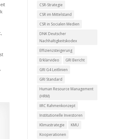
eit
CSR-Strategie
rk
CSR im Mittelstand
CSR in Socialen Medien
t,
DNK Deutscher
Nachhaltigkeitskodex
Effizienzsteigerung
st
Erklärvideo
GRI Bericht
,
GRI G4 Leitlinien
u
GRI Standard
Human Resource Management
(HRM)
IIRC Rahmenkonzept
Institutionelle Investoren
Klimastrategie
KMU
Kooperationen