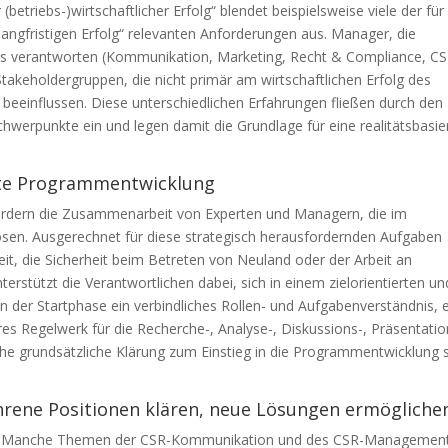
betriebs-)wirtschaftlicher Erfolg“ blendet beispielsweise viele der für
langfristigen Erfolg“ relevanten Anforderungen aus. Manager, die
ns verantworten (Kommunikation, Marketing, Recht & Compliance, C
keholdergruppen, die nicht primär am wirtschaftlichen Erfolg des
t beeinflussen. Diese unterschiedlichen Erfahrungen fließen durch den
erpunkte ein und legen damit die Grundlage für eine realitätsbasie
ente Programmentwicklung
ern die Zusammenarbeit von Experten und Managern, die im
en. Ausgerechnet für diese strategisch herausfordernden Aufgaben
t, die Sicherheit beim Betreten von Neuland oder der Arbeit an
rstützt die Verantwortlichen dabei, sich in einem zielorientierten un
der Startphase ein verbindliches Rollen- und Aufgabenverständnis, e
s Regelwerk für die Recherche-, Analyse-, Diskussions-, Präsentatio
che grundsätzliche Klärung zum Einstieg in die Programmentwicklung 
hrene Positionen klären, neue Lösungen ermögliche
Manche Themen der CSR-Kommunikation und des CSR-Managemen