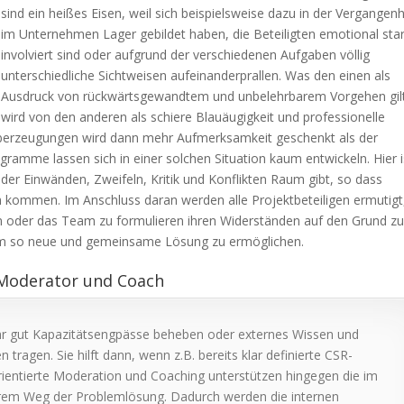
sind ein heißes Eisen, weil sich beispielsweise dazu in der Vergangenh
im Unternehmen Lager gebildet haben, die Beteiligten emotional sta
involviert sind oder aufgrund der verschiedenen Aufgaben völlig
unterschiedliche Sichtweisen aufeinanderprallen. Was den einen als
Ausdruck von rückwärtsgewandtem und unbelehrbarem Vorgehen gil
wird von den anderen als schiere Blauäugigkeit und professionelle
Überzeugungen wird dann mehr Aufmerksamkeit geschenkt als der
amme lassen sich in einer solchen Situation kaum entwickeln. Hier i
 der Einwänden, Zweifeln, Kritik und Konflikten Raum gibt, so dass
h kommen. Im Anschluss daran werden alle Projektbeteiligen ermutigt
n oder das Team zu formulieren ihren Widerständen auf den Grund z
 um so neue und gemeinsame Lösung zu ermöglichen.
r Moderator und Coach
hr gut Kapazitätsengpässe beheben oder externes Wissen und
tragen. Sie hilft dann, wenn z.B. bereits klar definierte CSR-
ientierte Moderation und Coaching unterstützen hingegen die im
rem Weg der Problemlösung. Dadurch werden die internen