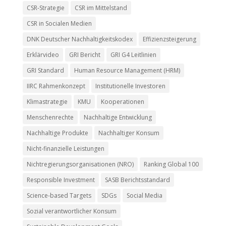
CSR-Strategie
CSR im Mittelstand
CSR in Socialen Medien
DNK Deutscher Nachhaltigkeitskodex
Effizienzsteigerung
Erklärvideo
GRI Bericht
GRI G4 Leitlinien
GRI Standard
Human Resource Management (HRM)
IIRC Rahmenkonzept
Institutionelle Investoren
Klimastrategie
KMU
Kooperationen
Menschenrechte
Nachhaltige Entwicklung
Nachhaltige Produkte
Nachhaltiger Konsum
Nicht-finanzielle Leistungen
Nichtregierungsorganisationen (NRO)
Ranking Global 100
Responsible Investment
SASB Berichtsstandard
Science-based Targets
SDGs
Social Media
Sozial verantwortlicher Konsum