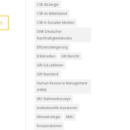
CSR-Strategie
CSR im Mittelstand
CSR in Socialen Medien
DNK Deutscher
Nachhaltigkeitskodex
Effizienzsteigerung
Erklärvideo
GRI Bericht
GRI G4 Leitlinien
GRI Standard
Human Resource Management
(HRM)
IIRC Rahmenkonzept
Institutionelle Investoren
Klimastrategie
KMU
Kooperationen