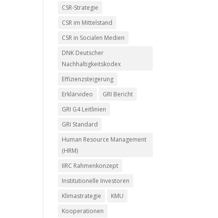
CSR-Strategie
CSR im Mittelstand
CSR in Socialen Medien
DNK Deutscher
Nachhaltigkeitskodex
Effizienzsteigerung
Erklärvideo
GRI Bericht
GRI G4 Leitlinien
GRI Standard
Human Resource Management
(HRM)
IIRC Rahmenkonzept
Institutionelle Investoren
Klimastrategie
KMU
Kooperationen