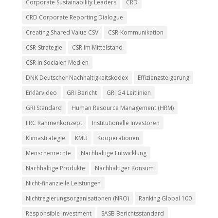
Corporate Sustainability Leaders
CRD
CRD Corporate Reporting Dialogue
Creating Shared Value CSV
CSR-Kommunikation
CSR-Strategie
CSR im Mittelstand
CSR in Socialen Medien
DNK Deutscher Nachhaltigkeitskodex
Effizienzsteigerung
Erklärvideo
GRI Bericht
GRI G4 Leitlinien
GRI Standard
Human Resource Management (HRM)
IIRC Rahmenkonzept
Institutionelle Investoren
Klimastrategie
KMU
Kooperationen
Menschenrechte
Nachhaltige Entwicklung
Nachhaltige Produkte
Nachhaltiger Konsum
Nicht-finanzielle Leistungen
Nichtregierungsorganisationen (NRO)
Ranking Global 100
Responsible Investment
SASB Berichtsstandard