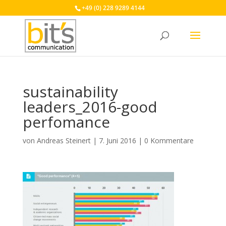
+49 (0) 228 9289 4144
sustainability
leaders_2016-good
perfomance
von
Andreas Steinert
|
7. Juni 2016
|
0 Kommentare