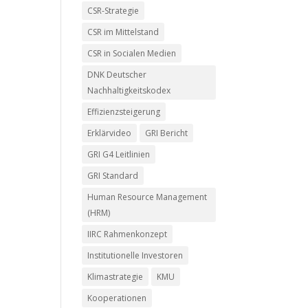
CSR-Strategie
CSR im Mittelstand
CSR in Socialen Medien
DNK Deutscher
Nachhaltigkeitskodex
Effizienzsteigerung
Erklärvideo
GRI Bericht
GRI G4 Leitlinien
GRI Standard
Human Resource Management
(HRM)
IIRC Rahmenkonzept
Institutionelle Investoren
Klimastrategie
KMU
Kooperationen