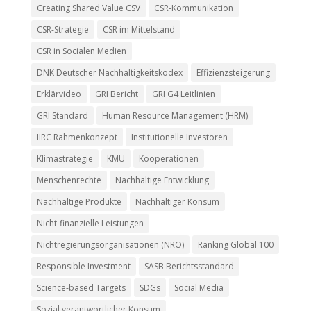
Creating Shared Value CSV
CSR-Kommunikation
CSR-Strategie
CSR im Mittelstand
CSR in Socialen Medien
DNK Deutscher Nachhaltigkeitskodex
Effizienzsteigerung
Erklärvideo
GRI Bericht
GRI G4 Leitlinien
GRI Standard
Human Resource Management (HRM)
IIRC Rahmenkonzept
Institutionelle Investoren
Klimastrategie
KMU
Kooperationen
Menschenrechte
Nachhaltige Entwicklung
Nachhaltige Produkte
Nachhaltiger Konsum
Nicht-finanzielle Leistungen
Nichtregierungsorganisationen (NRO)
Ranking Global 100
Responsible Investment
SASB Berichtsstandard
Science-based Targets
SDGs
Social Media
Sozial verantwortlicher Konsum