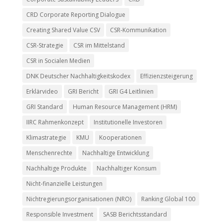
CRD Corporate Reporting Dialogue
Creating Shared Value CSV
CSR-Kommunikation
CSR-Strategie
CSR im Mittelstand
CSR in Socialen Medien
DNK Deutscher Nachhaltigkeitskodex
Effizienzsteigerung
Erklärvideo
GRI Bericht
GRI G4 Leitlinien
GRI Standard
Human Resource Management (HRM)
IIRC Rahmenkonzept
Institutionelle Investoren
Klimastrategie
KMU
Kooperationen
Menschenrechte
Nachhaltige Entwicklung
Nachhaltige Produkte
Nachhaltiger Konsum
Nicht-finanzielle Leistungen
Nichtregierungsorganisationen (NRO)
Ranking Global 100
Responsible Investment
SASB Berichtsstandard