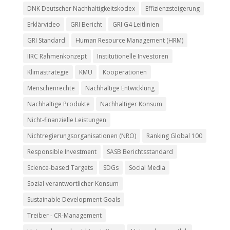
DNK Deutscher Nachhaltigkeitskodex
Effizienzsteigerung
Erklärvideo
GRI Bericht
GRI G4 Leitlinien
GRI Standard
Human Resource Management (HRM)
IIRC Rahmenkonzept
Institutionelle Investoren
Klimastrategie
KMU
Kooperationen
Menschenrechte
Nachhaltige Entwicklung
Nachhaltige Produkte
Nachhaltiger Konsum
Nicht-finanzielle Leistungen
Nichtregierungsorganisationen (NRO)
Ranking Global 100
Responsible Investment
SASB Berichtsstandard
Science-based Targets
SDGs
Social Media
Sozial verantwortlicher Konsum
Sustainable Development Goals
Treiber - CR-Management