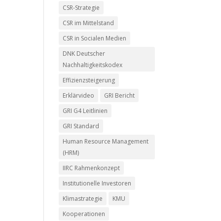
CSR-Strategie
CSR im Mittelstand
CSR in Socialen Medien
DNK Deutscher
Nachhaltigkeitskodex
Effizienzsteigerung
Erklärvideo
GRI Bericht
GRI G4 Leitlinien
GRI Standard
Human Resource Management
(HRM)
IIRC Rahmenkonzept
Institutionelle Investoren
Klimastrategie
KMU
Kooperationen