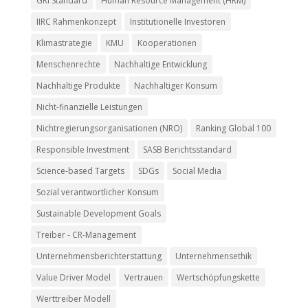
GRI Standard
Human Resource Management (HRM)
IIRC Rahmenkonzept
Institutionelle Investoren
Klimastrategie
KMU
Kooperationen
Menschenrechte
Nachhaltige Entwicklung
Nachhaltige Produkte
Nachhaltiger Konsum
Nicht-finanzielle Leistungen
Nichtregierungsorganisationen (NRO)
Ranking Global 100
Responsible Investment
SASB Berichtsstandard
Science-based Targets
SDGs
Social Media
Sozial verantwortlicher Konsum
Sustainable Development Goals
Treiber - CR-Management
Unternehmensberichterstattung
Unternehmensethik
Value Driver Model
Vertrauen
Wertschöpfungskette
Werttreiber Modell